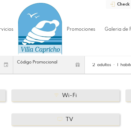
Check 
rvicios
Promociones
Galeria de 
SERVICIOS
Código Promocional
2
adultos
•
1
habit
Wi-Fi
TV